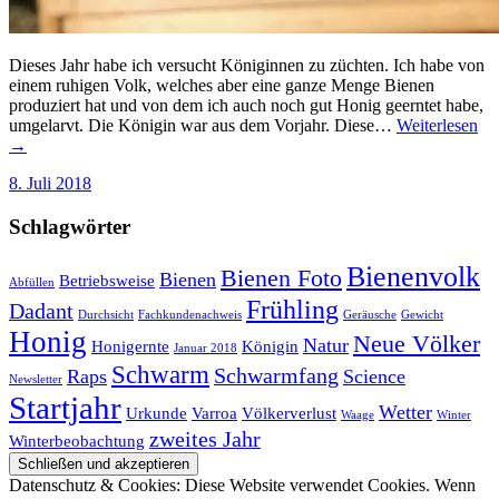
Dieses Jahr habe ich versucht Königinnen zu züchten. Ich habe von
einem ruhigen Volk, welches aber eine ganze Menge Bienen
produziert hat und von dem ich auch noch gut Honig geerntet habe,
umgelarvt. Die Königin war aus dem Vorjahr. Diese…
Weiterlesen
→
8. Juli 2018
Schlagwörter
Bienenvolk
Bienen Foto
Bienen
Betriebsweise
Abfüllen
Frühling
Dadant
Durchsicht
Fachkundenachweis
Geräusche
Gewicht
Honig
Neue Völker
Natur
Honigernte
Königin
Januar 2018
Schwarm
Schwarmfang
Raps
Science
Newsletter
Startjahr
Wetter
Urkunde
Varroa
Völkerverlust
Waage
Winter
zweites Jahr
Winterbeobachtung
Datenschutz & Cookies: Diese Website verwendet Cookies. Wenn