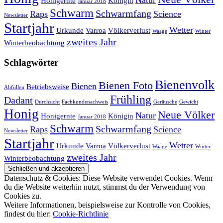
Natur
Honigernte
Königin
Januar 2018
Schwarm
Schwarmfang
Raps
Science
Newsletter
Startjahr
Wetter
Urkunde
Varroa
Völkerverlust
Waage
Winter
zweites Jahr
Winterbeobachtung
Schlagwörter
Bienenvolk
Bienen Foto
Bienen
Betriebsweise
Abfüllen
Frühling
Dadant
Durchsicht
Fachkundenachweis
Geräusche
Gewicht
Honig
Neue Völker
Natur
Honigernte
Königin
Januar 2018
Schwarm
Schwarmfang
Raps
Science
Newsletter
Startjahr
Wetter
Urkunde
Varroa
Völkerverlust
Waage
Winter
zweites Jahr
Winterbeobachtung
Datenschutz & Cookies: Diese Website verwendet Cookies. Wenn
du die Website weiterhin nutzt, stimmst du der Verwendung von
Cookies zu.
Weitere Informationen, beispielsweise zur Kontrolle von Cookies,
findest du hier:
Cookie-Richtlinie