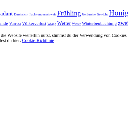
Honi
Frühling
adant
Durchsicht
Fachkundenachweis
Geräusche
Gewicht
zwei
Wetter
unde
Varroa
Völkerverlust
Winterbeobachtung
Waage
Winter
ie Website weiterhin nutzt, stimmst du der Verwendung von Cookies 
dest du hier:
Cookie-Richtlinie