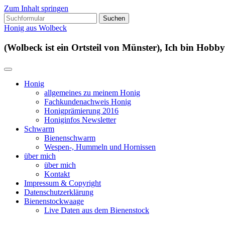
Zum Inhalt springen
Suchen
nach:
Honig aus Wolbeck
(Wolbeck ist ein Ortsteil von Münster), Ich bin Hobby
Honig
allgemeines zu meinem Honig
Fachkundenachweis Honig
Honigprämierung 2016
Honiginfos Newsletter
Schwarm
Bienenschwarm
Wespen-, Hummeln und Hornissen
über mich
über mich
Kontakt
Impressum & Copyright
Datenschutzerklärung
Bienenstockwaage
Live Daten aus dem Bienenstock