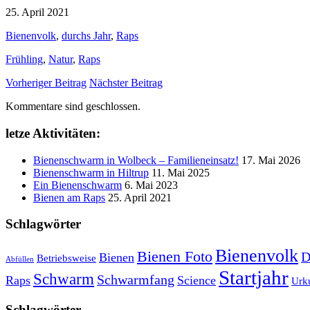
25. April 2021
Bienenvolk
,
durchs Jahr
,
Raps
Frühling
,
Natur
,
Raps
Vorheriger Beitrag
Nächster Beitrag
Kommentare sind geschlossen.
letze Aktivitäten:
Bienenschwarm in Wolbeck – Familieneinsatz!
17. Mai 2026
Bienenschwarm in Hiltrup
11. Mai 2025
Ein Bienenschwarm
6. Mai 2023
Bienen am Raps
25. April 2021
Schlagwörter
Bienenvolk
Bienen Foto
D
Bienen
Betriebsweise
Abfüllen
Startjahr
Schwarm
Schwarmfang
Raps
Science
Urk
Schlagwörter