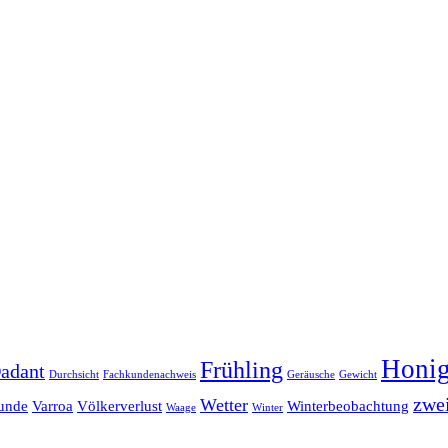
Honi
Frühling
adant
Durchsicht
Fachkundenachweis
Geräusche
Gewicht
zwei
Wetter
unde
Varroa
Völkerverlust
Winterbeobachtung
Waage
Winter