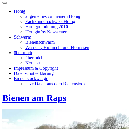
Suchfeld
ein-/ausblenden
Honig
allgemeines zu meinem Honig
Fachkundenachweis Honig
Honigprämierung 2016
Honiginfos Newsletter
Schwarm
Bienenschwarm
Wespen-, Hummeln und Hornissen
über mich
über mich
Kontakt
Impressum & Copyright
Datenschutzerklärung
Bienenstockwaage
Live Daten aus dem Bienenstock
Bienen am Raps