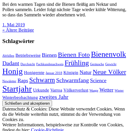
Bei den warmen Tagen sind die Bienen fleißig am Nektar und
Pollen sammeln. Leider folgt nächste Tage wieder kühle Witterung,
so dass das Sammeln wieder abnehmen wird.
1. Mai 2019
« Ältere Beiträge
Schlagwörter
Bienenvolk
Bienen Foto
Bienen
Betriebsweise
Abfüllen
Frühling
Dadant
Durchsicht
Fachkundenachweis
Geräusche
Gewicht
Honig
Neue Völker
Natur
Honigernte
Königin
Januar 2018
Schwarm
Schwarmfang
Raps
Science
Newsletter
Startjahr
Wetter
Urkunde
Varroa
Völkerverlust
Waage
Winter
zweites Jahr
Winterbeobachtung
Datenschutz & Cookies: Diese Website verwendet Cookies. Wenn
du die Website weiterhin nutzt, stimmst du der Verwendung von
Cookies zu.
Weitere Informationen, beispielsweise zur Kontrolle von Cookies,
findest du hier:
Cookie-Richtlinie