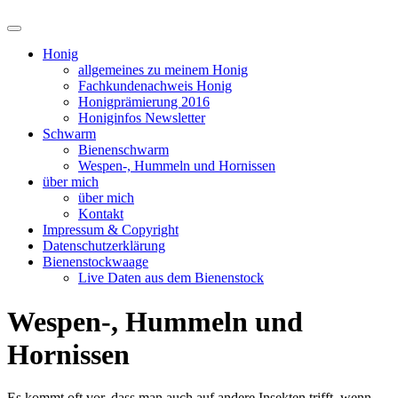
Suchfeld
ein-/ausblenden
Honig
allgemeines zu meinem Honig
Fachkundenachweis Honig
Honigprämierung 2016
Honiginfos Newsletter
Schwarm
Bienenschwarm
Wespen-, Hummeln und Hornissen
über mich
über mich
Kontakt
Impressum & Copyright
Datenschutzerklärung
Bienenstockwaage
Live Daten aus dem Bienenstock
Wespen-, Hummeln und
Hornissen
Es kommt oft vor, dass man auch auf andere Insekten trifft, wenn