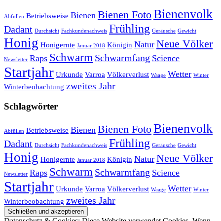
Bienenvolk
Bienen Foto
Bienen
Betriebsweise
Abfüllen
Frühling
Dadant
Durchsicht
Fachkundenachweis
Geräusche
Gewicht
Honig
Neue Völker
Natur
Honigernte
Königin
Januar 2018
Schwarm
Schwarmfang
Raps
Science
Newsletter
Startjahr
Wetter
Urkunde
Varroa
Völkerverlust
Waage
Winter
zweites Jahr
Winterbeobachtung
Schlagwörter
Bienenvolk
Bienen Foto
Bienen
Betriebsweise
Abfüllen
Frühling
Dadant
Durchsicht
Fachkundenachweis
Geräusche
Gewicht
Honig
Neue Völker
Natur
Honigernte
Königin
Januar 2018
Schwarm
Schwarmfang
Raps
Science
Newsletter
Startjahr
Wetter
Urkunde
Varroa
Völkerverlust
Waage
Winter
zweites Jahr
Winterbeobachtung
Datenschutz & Cookies: Diese Website verwendet Cookies. Wenn