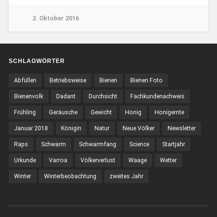
2. Oktober 2016
SCHLAGWÖRTER
Abfüllen
Betriebsweise
Bienen
Bienen Foto
Bienenvolk
Dadant
Durchsicht
Fachkundenachweis
Frühling
Geräusche
Gewicht
Honig
Honigernte
Januar 2018
Königin
Natur
Neue Völker
Newsletter
Raps
Schwarm
Schwarmfang
Science
Startjahr
Urkunde
Varroa
Völkerverlust
Waage
Wetter
Winter
Winterbeobachtung
zweites Jahr