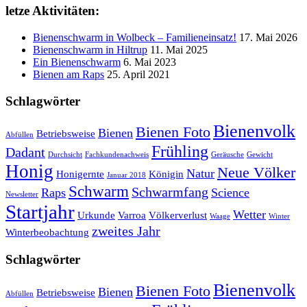
letze Aktivitäten:
Bienenschwarm in Wolbeck – Familieneinsatz!
17. Mai 2026
Bienenschwarm in Hiltrup
11. Mai 2025
Ein Bienenschwarm
6. Mai 2023
Bienen am Raps
25. April 2021
Schlagwörter
Bienenvolk
Bienen Foto
Bienen
Betriebsweise
Abfüllen
Frühling
Dadant
Durchsicht
Fachkundenachweis
Geräusche
Gewicht
Honig
Neue Völker
Natur
Honigernte
Königin
Januar 2018
Schwarm
Schwarmfang
Raps
Science
Newsletter
Startjahr
Wetter
Urkunde
Varroa
Völkerverlust
Waage
Winter
zweites Jahr
Winterbeobachtung
Schlagwörter
Bienenvolk
Bienen Foto
Bienen
Betriebsweise
Abfüllen