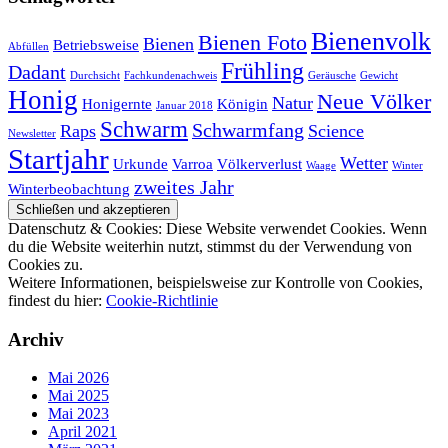
Bienenvolk
Bienen Foto
Bienen
Betriebsweise
Abfüllen
Frühling
Dadant
Durchsicht
Fachkundenachweis
Geräusche
Gewicht
Honig
Neue Völker
Natur
Honigernte
Königin
Januar 2018
Schwarm
Schwarmfang
Raps
Science
Newsletter
Startjahr
Wetter
Urkunde
Varroa
Völkerverlust
Waage
Winter
zweites Jahr
Winterbeobachtung
Datenschutz & Cookies: Diese Website verwendet Cookies. Wenn
du die Website weiterhin nutzt, stimmst du der Verwendung von
Cookies zu.
Weitere Informationen, beispielsweise zur Kontrolle von Cookies,
findest du hier:
Cookie-Richtlinie
Archiv
Mai 2026
Mai 2025
Mai 2023
April 2021