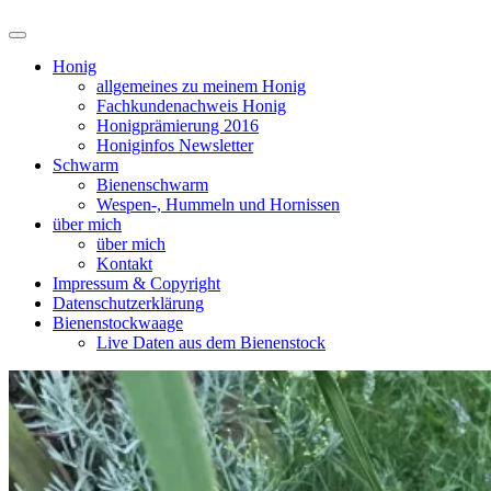
Suchfeld
ein-/ausblenden
Honig
allgemeines zu meinem Honig
Fachkundenachweis Honig
Honigprämierung 2016
Honiginfos Newsletter
Schwarm
Bienenschwarm
Wespen-, Hummeln und Hornissen
über mich
über mich
Kontakt
Impressum & Copyright
Datenschutzerklärung
Bienenstockwaage
Live Daten aus dem Bienenstock